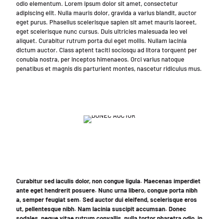
odio elementum. Lorem ipsum dolor sit amet, consectetur
adipiscing elit. Nulla mauris dolor, gravida a varius blandit, auctor
eget purus. Phasellus scelerisque sapien sit amet mauris laoreet,
eget scelerisque nunc cursus. Duis ultricies malesuada leo vel
aliquet. Curabitur rutrum porta dui eget mollis. Nullam lacinia
dictum auctor. Class aptent taciti sociosqu ad litora torquent per
conubia nostra, per inceptos himenaeos. Orci varius natoque
penatibus et magnis dis parturient montes, nascetur ridiculus mus.
Curabitur sed iaculis dolor, non congue ligula. Maecenas imperdiet
ante eget hendrerit posuere. Nunc urna libero, congue porta nibh
a, semper feugiat sem. Sed auctor dui eleifend, scelerisque eros
ut, pellentesque nibh. Nam lacinia suscipit accumsan. Donec
sodales, neque vitae rutrum convallis, nulla tortor pharetra odio, in